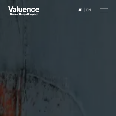
JP
EN
Company
Philosophy
Business
News
Investor Relations