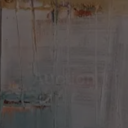
A
u
c
t
i
o
n
オ
ー
ク
シ
ョ
ン
事
業