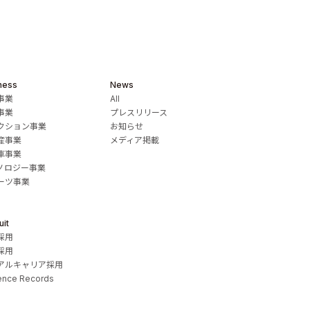
ness
News
事業
All
事業
プレスリリース
クション事業
お知らせ
産事業
メディア掲載
車事業
ノロジー事業
ーツ事業
uit
採用
採用
アルキャリア採用
ence Records