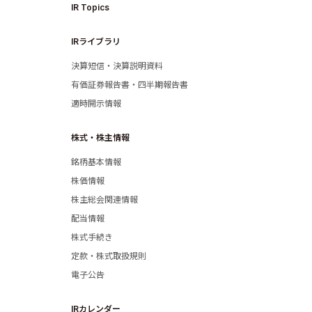
IR Topics
IRライブラリ
Business
決算短信・決算説明資料
有価証券報告書・四半期報告書
適時開示情報
株式・株主情報
銘柄基本情報
News
株価情報
株主総会関連情報
配当情報
株式手続き
定款・株式取扱規則
Investor R
電子公告
IRカレンダー