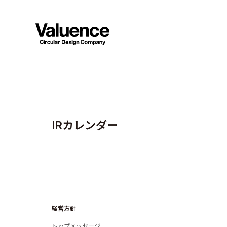
I
R
カ
レ
ン
ダ
ー
経営方針
トップメッセージ