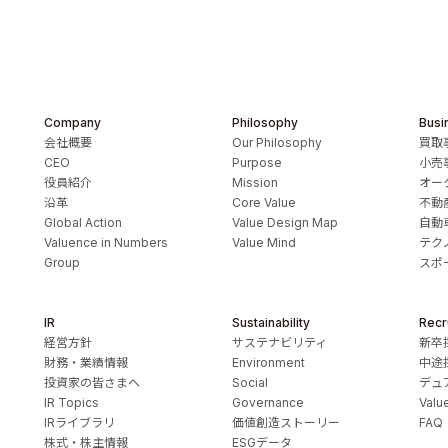
Company
Philosophy
Busi
会社概要
Our Philosophy
買取
CEO
Purpose
小売
役員紹介
Mission
オー
沿革
Core Value
不動
Global Action
Value Design Map
自動
Valuence in Numbers
Value Mind
テク
Group
スポ
IR
Sustainability
Recr
経営方針
サステナビリティ
新卒
財務・業績情報
Environment
中途
投資家の皆さまへ
Social
デュ
IR Topics
Governance
Valu
IRライブラリ
価値創造ストーリー
FAQ
s Inc.
株式・株主情報
ESGデータ