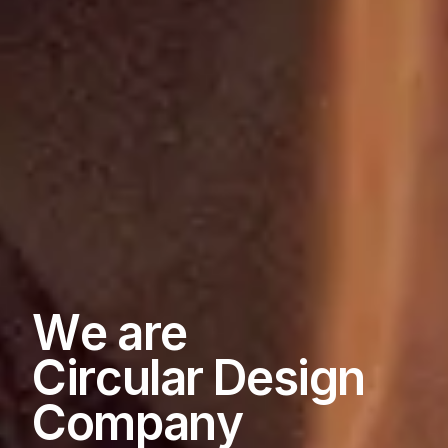
W
e
a
r
e
C
i
r
c
u
l
a
r
D
e
s
i
g
n
C
o
m
p
a
n
y