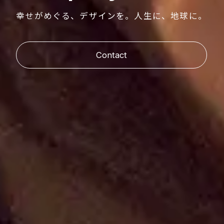
幸
せ
が
め
ぐ
る
、
デ
ザ
イ
ン
を
。
人
生
に
、
地
球
に
。
Contact