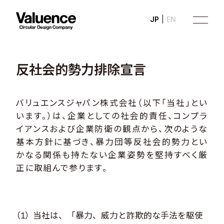
JP
EN
反
社
会
的
勢
力
排
除
宣
言
バリュエンスジャパン株式会社（以下「当社」とい
います。）は、企業としての社会的責任、コンプラ
Company
イアンスおよび企業防衛の観点から、次のような
基本方針に基づき、暴力団等反社会的勢力とい
Philosophy
かなる関係も持たない企業姿勢を堅持すべく厳
Business
正に取組んで参ります。
News
当社は、「暴力、威力と詐欺的な手法を駆使
Investor Relations