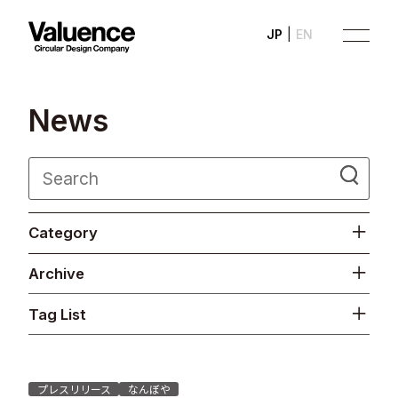
JP
EN
N
e
w
s
Company
Category
Philosophy
Archive
Business
Tag List
News
Investor Relations
プレスリリース
なんぼや