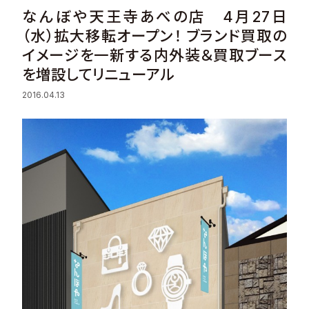
なんぼや天王寺あべの店 4月27日
Sustainability
（水）拡大移転オープン！ ブランド買取の
イメージを一新する内外装＆買取ブース
Recruit
を増設してリニューアル
Contact
2016.04.13
© Valuence Holdings Inc.