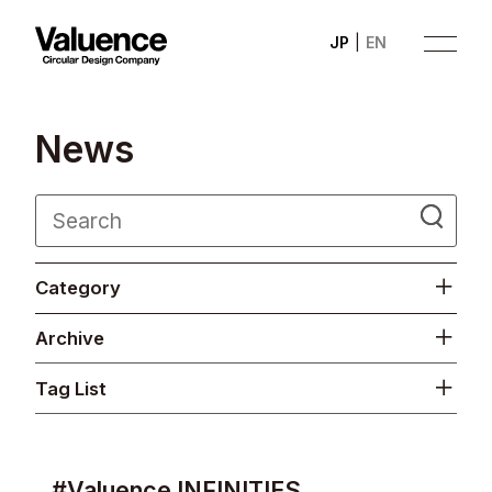
JP
EN
N
e
w
s
Company
Category
Philosophy
Archive
Business
Tag List
News
Investor Relations
#Valuence INFINITIES