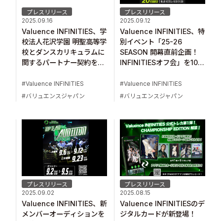
プレスリリース
プレスリリース
2025.09.16
2025.09.12
Valuence INFINITIES、学
Valuence INFINITIES、特
校法人花沢学園 明聖高等学
別イベント「25-26
校とダンスカリキュラムに
SEASON 開幕直前企画！
関するパートナー契約を締
INFINITIESオフ会」を10月
結
9日（木）、10（金）に開
催！
Valuence INFINITIES
Valuence INFINITIES
バリュエンスジャパン
バリュエンスジャパン
プレスリリース
プレスリリース
2025.09.02
2025.08.15
Valuence INFINITIES、新
Valuence INFINITIESのデ
メンバーオーディションを
ジタルカードが新登場！