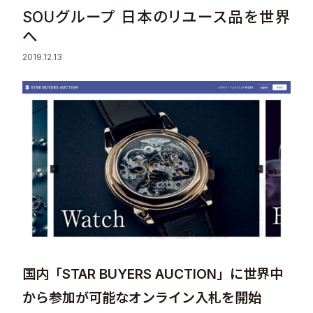
SOUグループ 日本のリユース品を世界
Sustainability
へ
2019.12.13
Recruit
Contact
© Valuence Holdings Inc.
国内「STAR BUYERS AUCTION」に世界中
から参加が可能なオンライン入札を開始