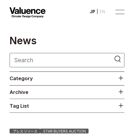
JP
EN
N
e
w
s
Company
Category
Philosophy
Archive
Business
Tag List
News
Investor Relations
プレスリリース
STAR BUYERS AUCTION