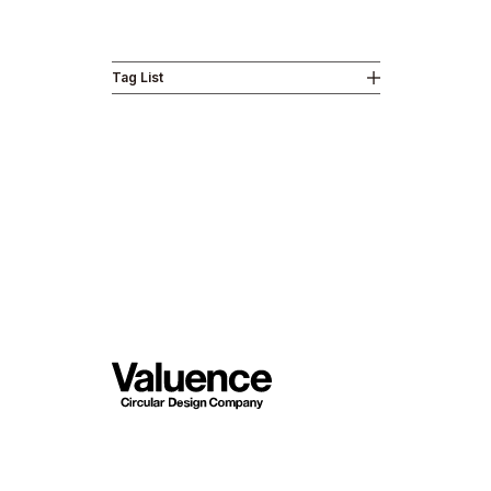
Tag List
Business
News
Investor R