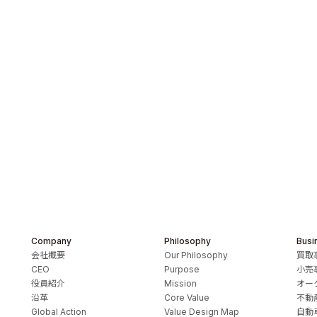
Company
Philosophy
Busi
会社概要
Our Philosophy
買取
CEO
Purpose
小売
elations
役員紹介
Mission
オー
沿革
Core Value
不動
Global Action
Value Design Map
自動