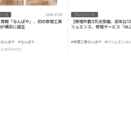
リース
2026.07.23
プレスリリース
ド買取「なんぼや」、初の修理工房
【修理件数3万点突破、前年比1
舗が横浜に誕生
リュエンス、修理サービス「ALL
REPAIR」を「修理工房なんぼ
変更
房なんぼや
なんぼや
修理工房なんぼや
バリュエンス
エンスジャパン
y