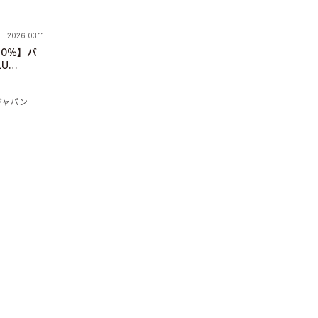
2026.03.11
20％】バ
U
や」に名称
ジャパン