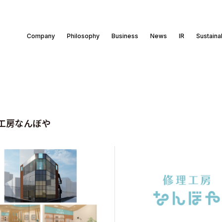
Company
Philosophy
Business
News
IR
Sustainab
工房なんぼや