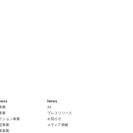
ness
News
事業
All
事業
プレスリリース
クション事業
お知らせ
産事業
メディア掲載
車事業