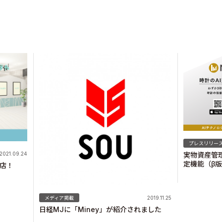
プレスリリー
2021.09.24
実物資産管理
定機能（β
店！
メディア掲載
2019.11.25
日経MJに「Miney」が紹介されました