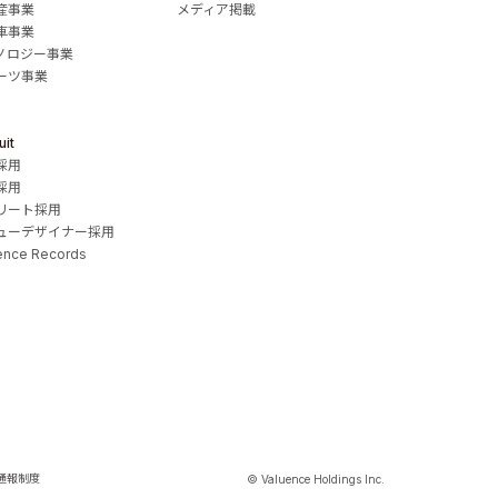
産事業
メディア掲載
車事業
ノロジー事業
ーツ事業
uit
採用
採用
リート採用
ューデザイナー採用
ence Records
通報制度
© Valuence Holdings Inc.