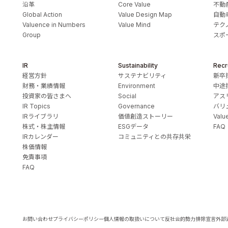
沿革
Core Value
不動
Global Action
Value Design Map
自動
Valuence in Numbers
Value Mind
テク
Group
スポ
IR
Sustainability
Recr
経営方針
サステナビリティ
新卒
財務・業績情報
Environment
中途
投資家の皆さまへ
Social
アス
IR Topics
Governance
バリ
IRライブラリ
価値創造ストーリー
Valu
株式・株主情報
ESGデータ
FAQ
IRカレンダー
コミュニティとの共存共栄
株価情報
免責事項
FAQ
お問い合わせ
プライバシーポリシー
個人情報の取扱いについて
反社会的勢力排除宣言
外部