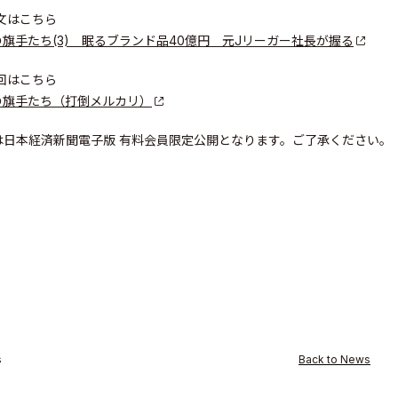
文はこちら
旗手たち(3) 眠るブランド品40億円 元Jリーガー社長が握る
回はこちら
ity
の旗手たち（打倒メルカリ）
は日本経済新聞電子版 有料会員限定公開となります。ご了承ください。
s
Back to News