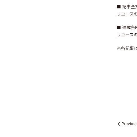
■ 記事全
リユースの
■ 連載各
Sustainabil
リユース
※各記事
Recruit
Contact
Previou