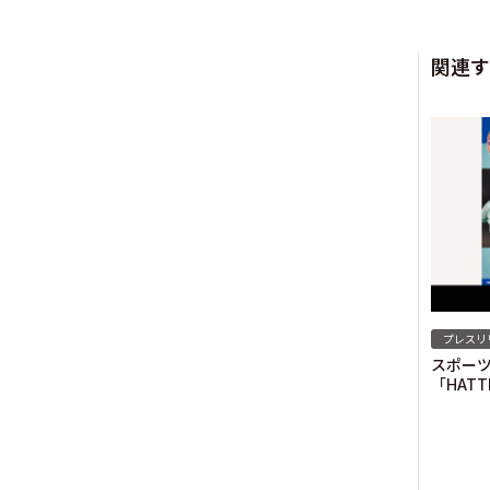
関連す
プレスリ
スポー
「HAT
2021
© Valuence Holding