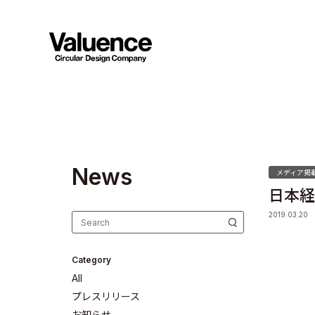
N
e
w
s
メディア掲
日本経
2019.03.20
Category
All
プレスリリース
お知らせ