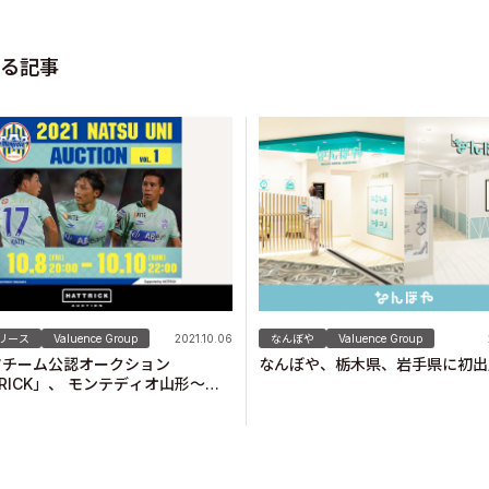
る記事
リース
Valuence Group
2021.10.06
なんぼや
Valuence Group
ツチーム公認オークション
なんぼや、栃木県、岩手県に初出
TRICK」、 モンテディオ山形〜
 ナツユニオークション〜を開催！
s Inc.