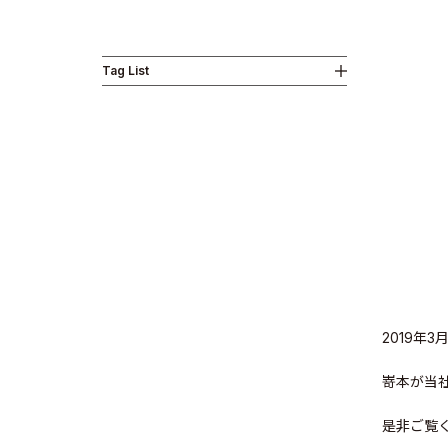
Tag List
Business
News
2019年
嵜本が当
Investor R
是非ご覧