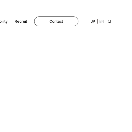
ility
Recruit
Contact
JP
EN