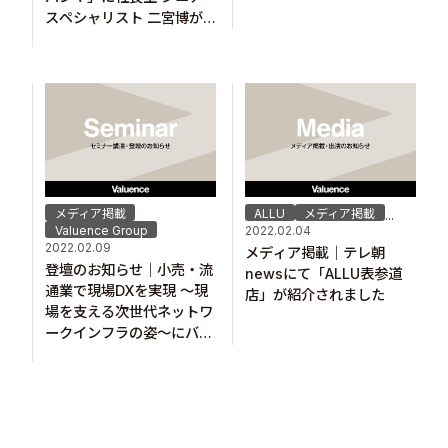
スペシャリスト 二宮博が
出演します
ALLU
メディア掲載
メディア掲載
...
2022.02.04
Valuence Group
2022.02.09
メディア掲載｜テレ朝
登壇のお知らせ｜小売・流
newsにて「ALLU表参道
通業で現場DXを実現 ～現
店」が紹介されました
場を支える次世代ネットワ
ークインフラの姿～にバリ
ュエンステクノロジーズ株
式会社 執行役員CIO 木戸
啓太が登壇します