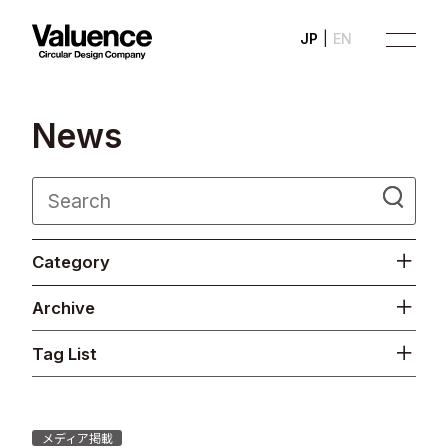
JP
EN
N
e
w
s
Company
Category
Philosophy
Archive
Business
Tag List
News
Investor Relations
メディア掲載