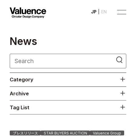
JP
EN
N
e
w
s
Company
Category
Philosophy
Archive
Business
Tag List
News
Investor Relations
プレスリリース
STAR BUYERS AUCTION
Valuence Group