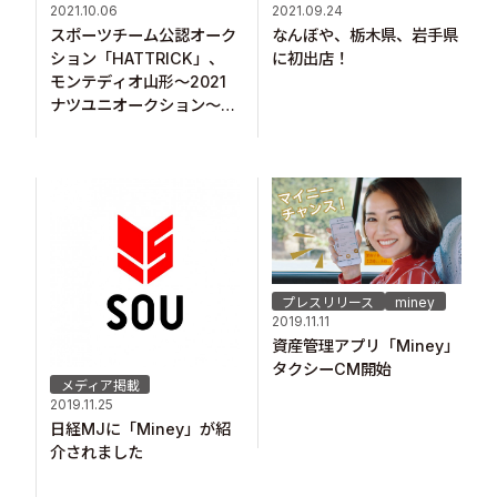
2021.10.06
2021.09.24
スポーツチーム公認オーク
なんぼや、栃木県、岩手県
ション「HATTRICK」、
に初出店！
モンテディオ山形〜2021
ナツユニオークション〜を
開催！
プレスリリース
miney
2019.11.11
資産管理アプリ「Miney」
タクシーCM開始
メディア掲載
2019.11.25
日経MJに「Miney」が紹
介されました