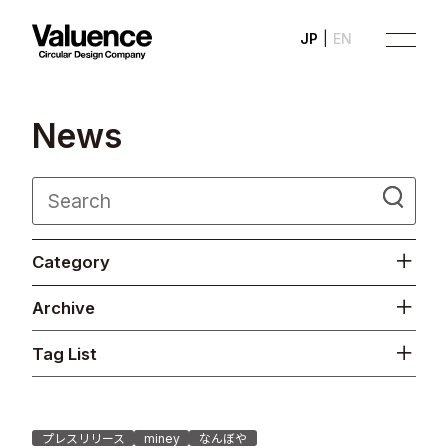
JP
EN
N
e
w
s
Company
Category
Philosophy
Archive
Business
Tag List
News
Investor Relations
プレスリリース
miney
なんぼや