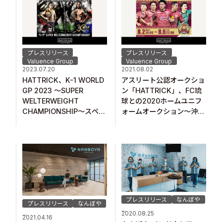
プレスリリース
プレスリリース
Valuence Group
Valuence Group
2023.07.20
2021.08.02
HATTRICK、K-1 WORLD
アスリート公認オークショ
GP 2023 ～SUPER
ン「HATTRICK」、FC琉
WELTERWEIGHT
球との2020ホームユニフ
CHAMPIONSHIP～スペシ
ォームオークション～沖縄
ャルオークションを開催中
のために～を開催！
プレスリリース
なんぼや
プレスリリース
なんぼや
...
...
2020.08.25
2021.04.16