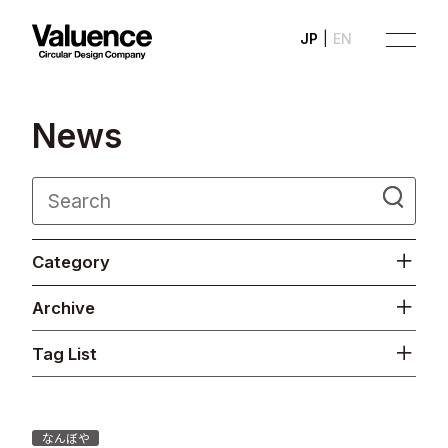
JP
EN
N
e
w
s
Company
Category
Philosophy
Archive
Business
Tag List
News
Investor Relations
なんぼや