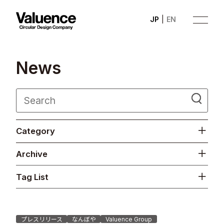
JP
EN
N
e
w
s
Company
Category
Philosophy
Archive
Business
Tag List
News
Investor Relations
プレスリリース
なんぼや
Valuence Group