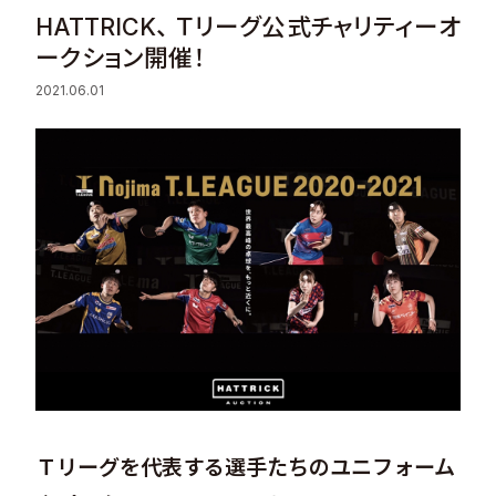
HATTRICK、​ Ｔリーグ公式チャリティーオ
Sustainability
ークション開催！
2021.06.01
Recruit
Contact
© Valuence Holdings Inc.
Ｔリーグを代表する選手たちのユニフォーム