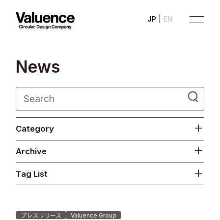
JP
EN
N
e
w
s
Company
Category
Philosophy
Archive
Business
Tag List
News
Investor Relations
プレスリリース
Valuence Group