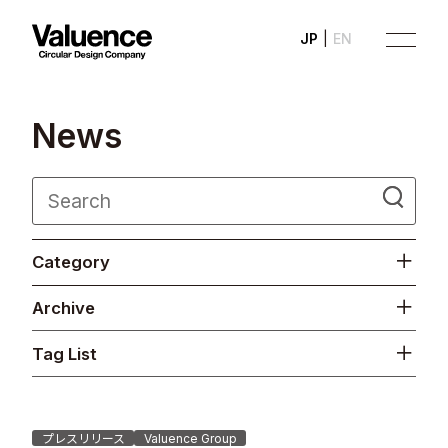
JP
EN
N
e
w
s
Company
Category
Philosophy
Archive
Business
Tag List
News
Investor Relations
プレスリリース
Valuence Group