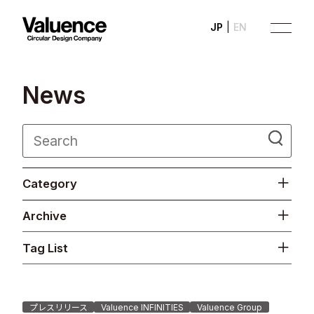
JP
EN
N
e
w
s
Company
Category
Philosophy
Archive
Business
Tag List
News
Investor Relations
プレスリリース
Valuence INFINITIES
Valuence Group