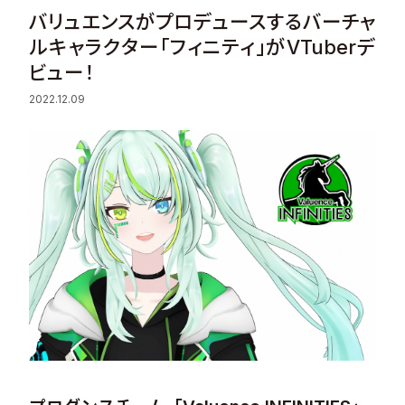
バリュエンスがプロデュースするバーチャ
Sustainability
ルキャラクター「フィニティ」がVTuberデ
ビュー！
Recruit
2022.12.09
Contact
© Valuence Holdings Inc.