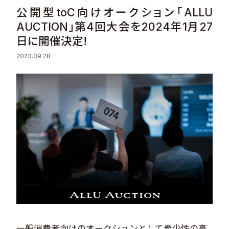
公開型toC向けオークション「ALLU
Sustainability
AUCTION」第4回大会を2024年1月27
日に開催決定!
Recruit
2023.09.28
Contact
© Valuence Holdings Inc.
一般消費者向けのオークションとして希少性の高