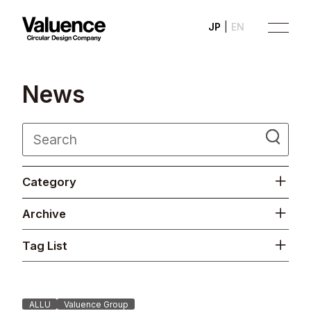
JP
EN
N
e
w
s
Company
Category
Philosophy
Archive
Business
Tag List
News
Investor Relations
ALLU
Valuence Group