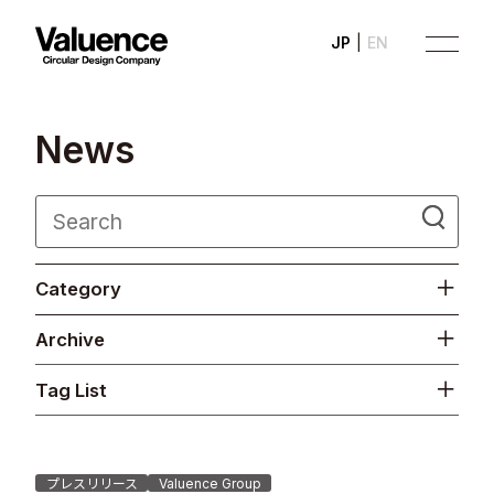
JP
EN
N
e
w
s
Company
Category
Philosophy
Archive
Business
Tag List
News
Investor Relations
プレスリリース
Valuence Group