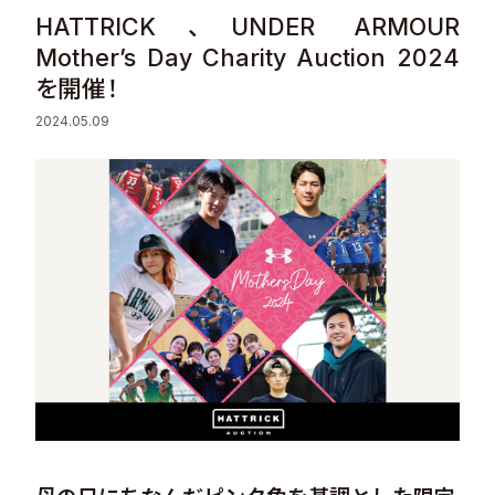
HATTRICK、UNDER ARMOUR
Sustainability
Mother’s Day Charity Auction 2024
を開催！
Recruit
2024.05.09
Contact
© Valuence Holdings Inc.