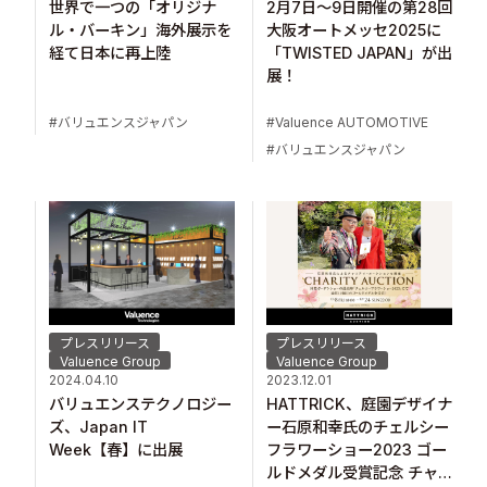
世界で一つの「オリジナ
2月7日～9日開催の第28回
ル・バーキン」海外展示を
大阪オートメッセ2025に
経て日本に再上陸
「TWISTED JAPAN」が出
展！
バリュエンスジャパン
Valuence AUTOMOTIVE
バリュエンスジャパン
プレスリリース
プレスリリース
Valuence Group
Valuence Group
2024.04.10
2023.12.01
バリュエンステクノロジー
HATTRICK、庭園デザイナ
ズ、Japan IT
ー石原和幸氏のチェルシー
Week【春】に出展
フラワーショー2023 ゴー
ルドメダル受賞記念 チャ