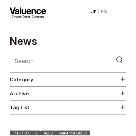
JP
EN
N
e
w
s
Company
Category
Philosophy
Archive
Business
Tag List
News
Investor Relations
プレスリリース
ALLU
Valuence Group