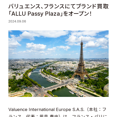
バリュエンス、フランスにてブランド買取
Sustainability
「ALLU Passy Plaza」をオープン！
2024.09.06
Recruit
Contact
© Valuence Holdings Inc.
Valuence International Europe S.A.S.（本社：フ
ランス、代表：風見 貴史）は、フランス・パリに