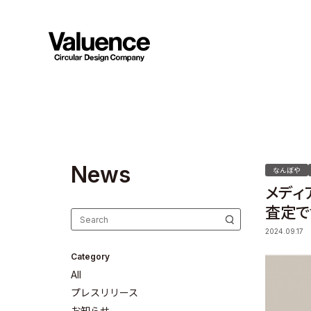
N
e
w
s
なんぼや
メディ
査定で
2024.09.17
Category
All
プレスリリース
お知らせ