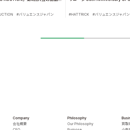
公開
AUCTION」を開催！
UCTION
バリュエンスジャパン
HATTRICK
バリュエンスジャパン
Company
Philosophy
Busi
会社概要
Our Philosophy
買取
s Inc.
CEO
Purpose
小売