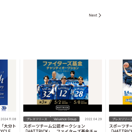
Next
2024.11.08
プレスリリース
Valuence Group
2022.04.29
プレスリリー
の「大分ト
スポーツチーム公認オークション
スポーツチ
CYCLE
「HATTRICK」、ファイターズ基金チャリ
「HATTR