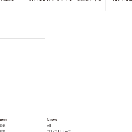
ティオークション～2011-2021～を5ヶ月
ペシャルオ
連続で開催中！
ness
News
事業
All
事業
プレスリリース