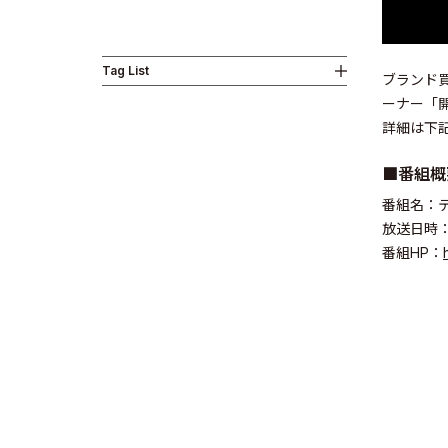
Tag List
ブランド
Business
ーナー「
詳細は下
■番組概
番組名：
放送日時：2
News
番組HP：
Investor R