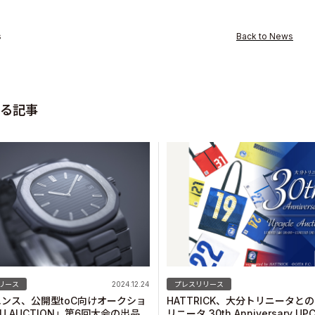
s
Back to News
ity
る記事
リース
2024.12.24
プレスリリース
ンス、公開型toC向けオークショ
HATTRICK、大分トリニータと
LU AUCTION」第6回大会の出品
リニータ 30th Anniversary UP