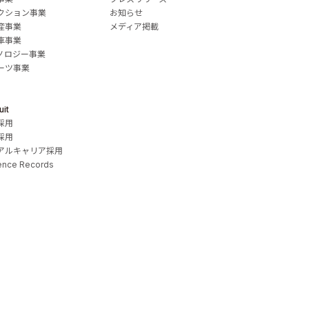
クション事業
お知らせ
産事業
メディア掲載
車事業
ノロジー事業
ーツ事業
uit
採用
採用
アルキャリア採用
ence Records