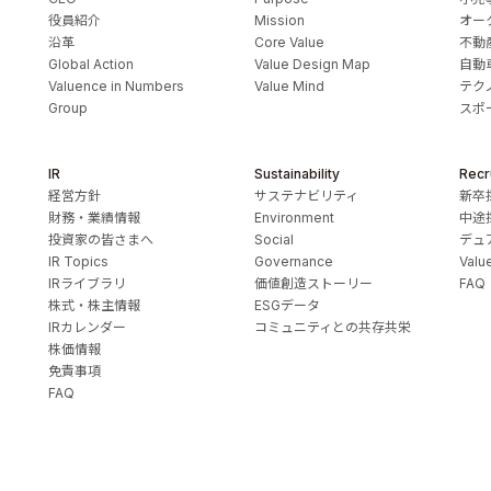
役員紹介
Mission
オー
沿革
Core Value
不動
Global Action
Value Design Map
自動
Valuence in Numbers
Value Mind
テク
Group
スポ
IR
Sustainability
Recr
経営方針
サステナビリティ
新卒
財務・業績情報
Environment
中途
投資家の皆さまへ
Social
デュ
IR Topics
Governance
Valu
IRライブラリ
価値創造ストーリー
FAQ
株式・株主情報
ESGデータ
IRカレンダー
コミュニティとの共存共栄
株価情報
免責事項
FAQ