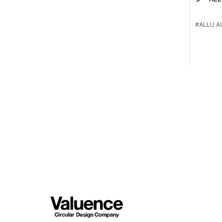
商品を
ALLU A
© Valuence Holding