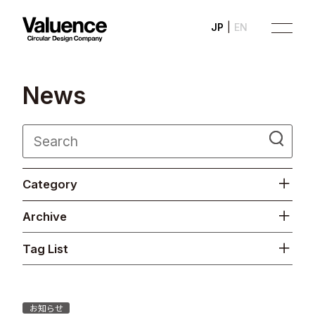
JP
EN
N
e
w
s
Company
Category
Philosophy
Archive
Business
Tag List
News
Investor Relations
お知らせ