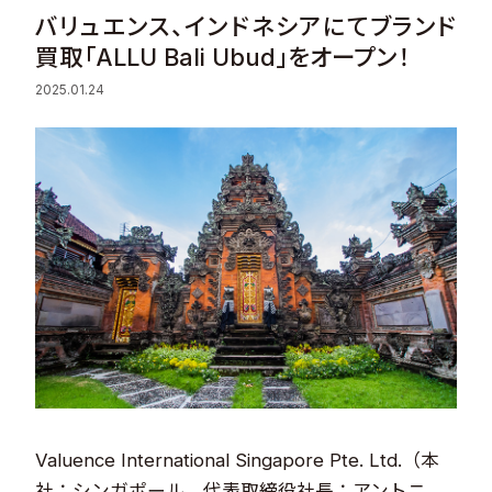
バリュエンス、インドネシアにてブランド
Sustainability
買取「ALLU Bali Ubud」をオープン！
2025.01.24
Recruit
Contact
© Valuence Holdings Inc.
Valuence International Singapore Pte. Ltd.（本
社：シンガポール、代表取締役社長：アントニ