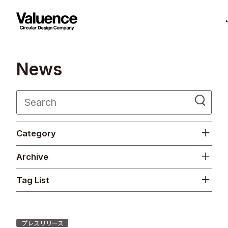
N
e
w
s
Company
Category
Philosophy
Archive
Business
Tag List
News
Investor Relations
プレスリリース