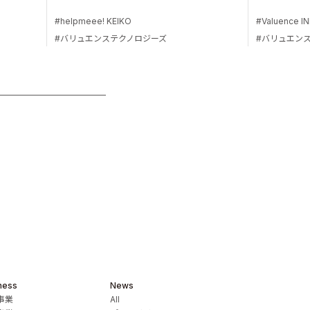
helpmeee! KEIKO
Valuence IN
バリュエンステクノロジーズ
バリュエン
ness
News
事業
All