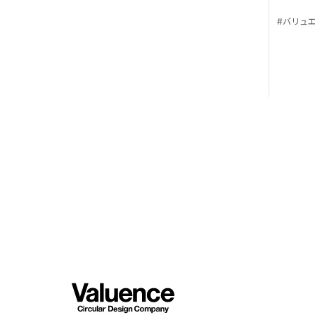
バリュ
© Valuence Holding