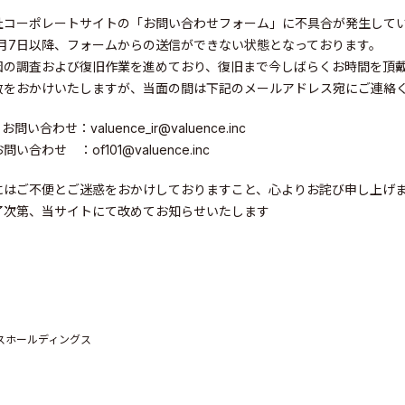
社コーポレートサイトの「お問い合わせフォーム」に不具合が発生して
10月7日以降、フォームからの送信ができない状態となっております。
因の調査および復旧作業を進めており、復旧まで今しばらくお時間を頂
数をおかけいたしますが、当面の間は下記のメールアドレス宛にご連絡
問い合わせ：valuence_ir@valuence.inc
い合わせ ：of101@valuence.inc
にはご不便とご迷惑をおかけしておりますこと、心よりお詫び申し上げ
了次第、当サイトにて改めてお知らせいたします
スホールディングス
elations