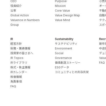
CEO
Purpose
小売
役員紹介
Mission
オー
沿革
Core Value
不動
Global Action
Value Design Map
自動
Valuence in Numbers
Value Mind
テク
Group
スポ
IR
Sustainability
Recr
経営方針
サステナビリティ
新卒
財務・業績情報
Environment
中途
投資家の皆さまへ
Social
デュ
IR Topics
Governance
Valu
IRライブラリ
価値創造ストーリー
FAQ
株式・株主情報
ESGデータ
IRカレンダー
コミュニティとの共存共栄
株価情報
免責事項
FAQ