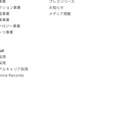
事業
プレスリリース
クション事業
お知らせ
産事業
メディア掲載
車事業
ノロジー事業
ーツ事業
uit
採用
採用
アルキャリア採用
ence Records