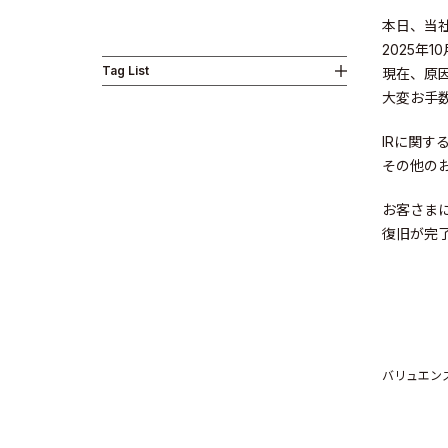
本日、当
2025年
Tag List
現在、原
Business
大変お手
IRに関するお
その他のお問
お客さま
復旧が完
News
バリュエン
Investor R