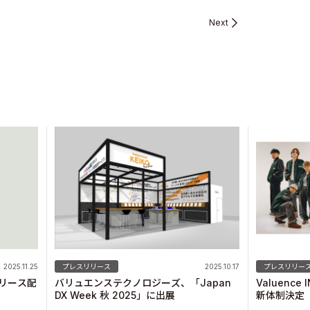
Next
2025.11.25
プレスリリース
2025.10.17
プレスリリー
リリース配
バリュエンステクノロジーズ、「Japan
Valuence 
DX Week 秋 2025」に出展
新体制決定