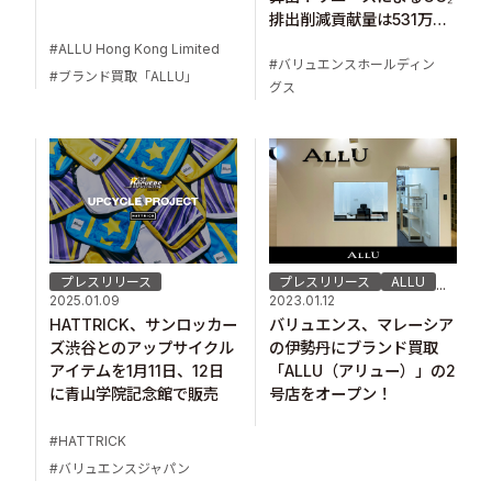
排出削減貢献量は531万ト
ン
ALLU Hong Kong Limited
バリュエンスホールディン
ブランド買取「ALLU」
グス
プレスリリース
プレスリリース
ALLU
...
2025.01.09
2023.01.12
HATTRICK、サンロッカー
バリュエンス、マレーシア
ズ渋谷とのアップサイクル
の伊勢丹にブランド買取
アイテムを1月11日、12日
「ALLU（アリュー）」の2
に青山学院記念館で販売
号店をオープン！
HATTRICK
バリュエンスジャパン