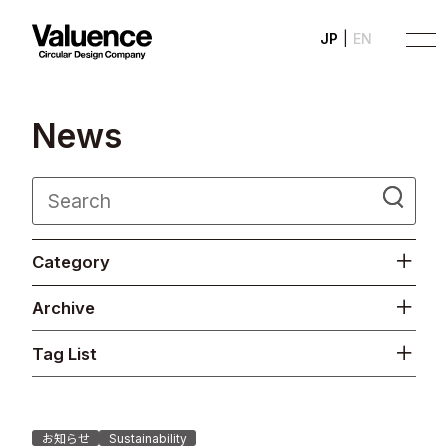
JP
EN
N
e
w
s
Company
Category
Philosophy
Archive
Business
Tag List
News
Investor Relations
お知らせ
Sustainability