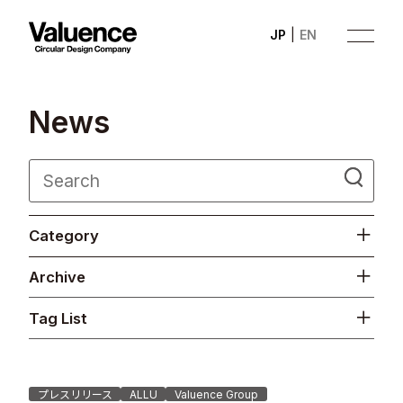
JP
EN
N
e
w
s
Company
Category
Philosophy
Archive
Business
Tag List
News
Investor Relations
プレスリリース
ALLU
Valuence Group