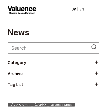
JP
EN
N
e
w
s
Company
Category
Philosophy
Archive
Business
Tag List
News
Investor Relations
プレスリリース
なんぼや
Valuence Group