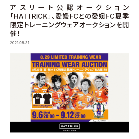
アスリート公認オークション
Sustainability
「HATTRICK」、愛媛FCとの愛媛FC夏季
限定トレーニングウェアオークションを開
Recruit
催！​
Contact
2021.08.31
© Valuence Holdings Inc.