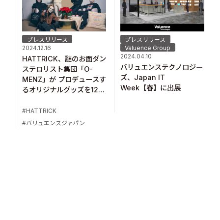
プレスリリース
プレスリリース
Valuence Group
2024.12.16
2024.04.10
HATTRICK、謎のお面ダン
バリュエンステクノロジー
ステロリスト集団「O-
ズ、Japan IT
MENZ」が プロデュースす
Week【春】に出展
るオリジナルグッズを12月
16日より販売開始！
HATTRICK
バリュエンスジャパン