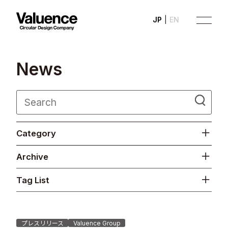
JP
EN
N
e
w
s
Company
Category
Philosophy
Archive
Business
Tag List
News
Investor Relations
プレスリリース
Valuence Group