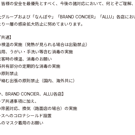
、皆様の安全を最優先とすべく、今後の諸対応において、何とぞご理解
グループおよび「なんぼや」「BRAND CONCIER」「ALLU」各
より一層の感染拡大防止に努めてまいります。
ity
プ共通】
の検温の実施（発熱が見られる場合は出勤禁止）
着用、うがい・手洗い等含む消毒の実施
来客時の検温、消毒のお願い
等共有部分の定期的な消毒の実施
の原則禁止
が絡む出張の原則禁止（国内、海外共に）
BRAND CONCIER、ALLU各店】
ープ共通事項に加え、
の除菌対応、換気（路面店の場合）の実施
ースへのコロナシールド設置
へのマスク着用のお願い