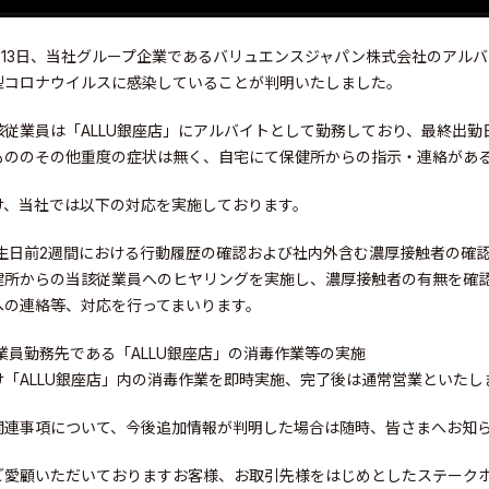
8月13日、当社グループ企業であるバリュエンスジャパン株式会社のアルバ
型コロナウイルスに感染していることが判明いたしました。
該従業員は「ALLU銀座店」にアルバイトとして勤務しており、最終出勤
もののその他重度の症状は無く、自宅にて保健所からの指示・連絡があ
け、当社では以下の対応を実施しております。
発生日前2週間における行動履歴の確認および社内外含む濃厚接触者の確
健所からの当該従業員へのヒヤリングを実施し、濃厚接触者の有無を確
への連絡等、対応を行ってまいります。
業員勤務先である「ALLU銀座店」の消毒作業等の実施
け「ALLU銀座店」内の消毒作業を即時実施、完了後は通常営業といたし
関連事項について、今後追加情報が判明した場合は随時、皆さまへお知
elations
ご愛顧いただいておりますお客様、お取引先様をはじめとしたステーク