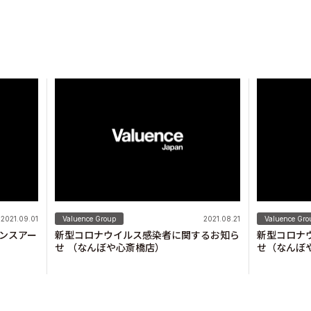
2021.09.01
Valuence Group
2021.08.21
Valuence Gro
ンスアー
新型コロナウイルス感染者に関するお知ら
新型コロナ
せ （なんぼや心斎橋店）
せ（なんぼ