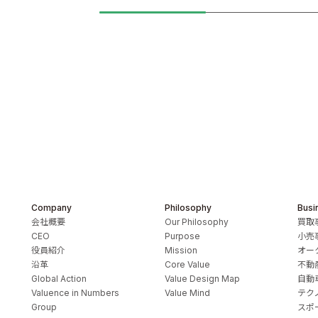
Company
Philosophy
Busi
会社概要
Our Philosophy
買取
CEO
Purpose
小売
役員紹介
Mission
オー
沿革
Core Value
不動
Global Action
Value Design Map
自動
Valuence in Numbers
Value Mind
テク
Group
スポ