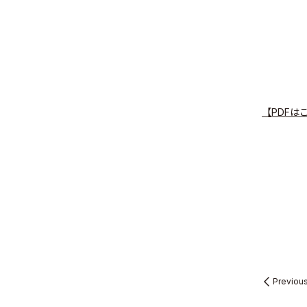
【PDFは
Previou
© Valuence Holding