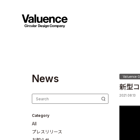
N
e
w
s
Valuence G
新型コ
2021.08.13
Category
All
プレスリリース
お知らせ