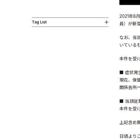
2021年
Tag List
員）が新
Business
なお、当
いている
本件を受
■ 症状
News
現在、保
関係各所
■ 当該従
本件を受
上記含め
Investor R
日頃より