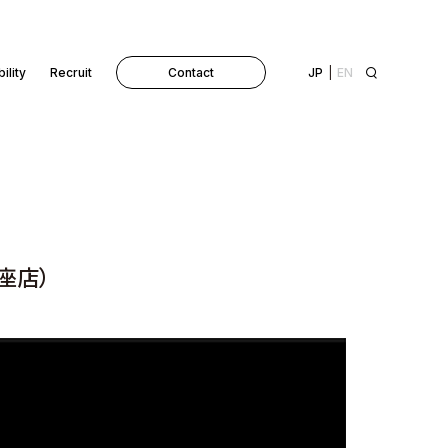
ility
Recruit
Contact
JP
EN
座店）