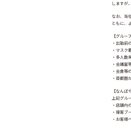
しますが
なお、当社
ともに、
Sustainabil
【グルー
・出勤前
・マスク
・多人数
・会議室
・会食等
Recruit
・首都圏
【なんぼや、
上記グル
・店舗内
・接客ブ
Contact
・お客様