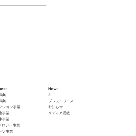
ness
News
事業
All
事業
プレスリリース
クション事業
お知らせ
産事業
メディア掲載
車事業
ノロジー事業
ーツ事業