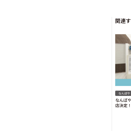
関連す
なんぼや
なんぼや
店決定