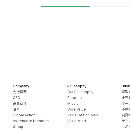
Company
Philosophy
Busi
会社概要
Our Philosophy
買取
CEO
Purpose
小売
役員紹介
Mission
オー
沿革
Core Value
不動
Global Action
Value Design Map
自動
Valuence in Numbers
Value Mind
テク
Group
スポ