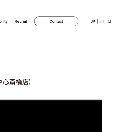
ility
Recruit
Contact
JP
EN
や心斎橋店）