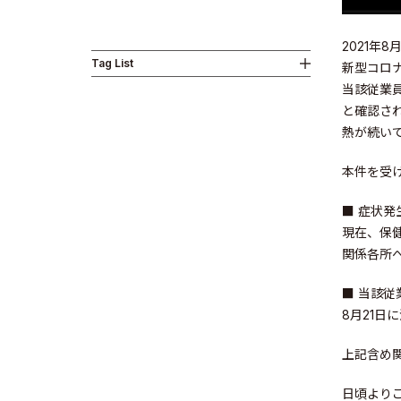
2021年
Tag List
新型コロ
Business
当該従業
と確認さ
熱が続い
本件を受
■ 症状
News
現在、保
関係各所
■ 当該
8月21
Investor R
上記含め
日頃より