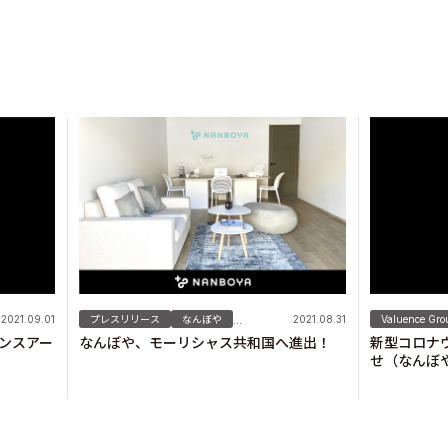
2021.09.01
プレスリリース
なんぼや
2021.08.31
Valuence Gro
...
ンスアー
なんぼや、モーリシャス共和国へ進出！
新型コロナ
せ（なんぼ