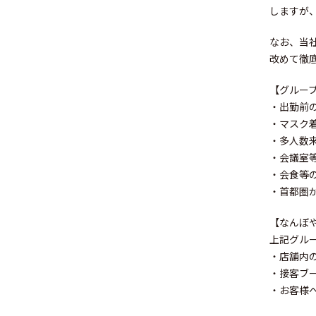
しますが
なお、当社
改めて徹
Sustainabil
【グルー
・出勤前
・マスク
・多人数
・会議室
Recruit
・会食等
・首都圏
【なんぼや
上記グル
・店舗内
・接客ブ
Contact
・お客様