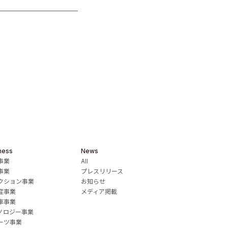
ness
News
事業
All
事業
プレスリリース
クション事業
お知らせ
産事業
メディア掲載
車事業
ノロジー事業
ーツ事業