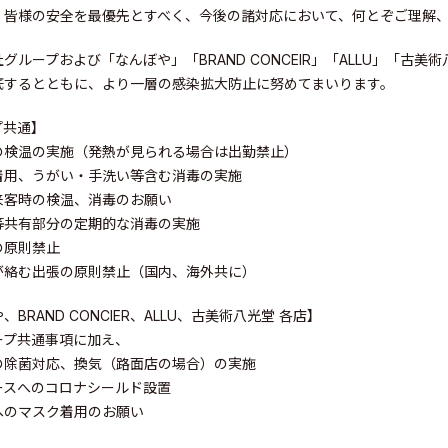
、皆様の安全を最優先とすべく、今後の諸対応において、何とぞご理解
グループおよび「なんぼや」「BRAND CONCEIR」「ALLU」「
底するとともに、より一層の感染拡大防止に努めてまいります。
ity
プ共通】
の検温の実施（発熱が見られる場合は出勤禁止）
着用、うがい・手洗い等含む消毒の実施
来客時の検温、消毒のお願い
等共有部分の定期的な消毒の実施
の原則禁止
が絡む出張の原則禁止（国内、海外共に）
、BRAND CONCIER、ALLU、古美術八光堂 各店】
ープ共通事項に加え、
の除菌対応、換気（路面店の場合）の実施
ースへのコロナシールド設置
へのマスク着用のお願い