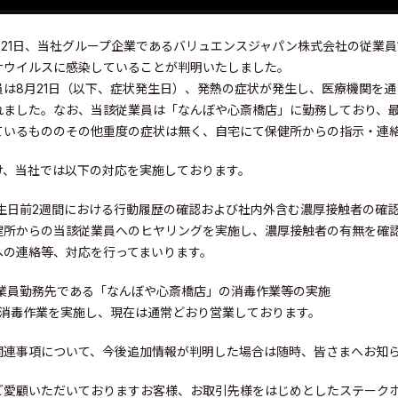
8月21日、当社グループ企業であるバリュエンスジャパン株式会社の従業
ナウイルスに感染していることが判明いたしました。
員は8月21日（以下、症状発生日）、発熱の症状が発生し、医療機関を通
れました。なお、当該従業員は「なんぼや心斎橋店」に勤務しており、最
ているもののその他重度の症状は無く、自宅にて保健所からの指示・連
け、当社では以下の対応を実施しております。
発生日前2週間における行動履歴の確認および社内外含む濃厚接触者の確
健所からの当該従業員へのヒヤリングを実施し、濃厚接触者の有無を確
への連絡等、対応を行ってまいります。
従業員勤務先である「なんぼや心斎橋店」の消毒作業等の実施
日に消毒作業を実施し、現在は通常どおり営業しております。
elations
関連事項について、今後追加情報が判明した場合は随時、皆さまへお知
ご愛顧いただいておりますお客様、お取引先様をはじめとしたステーク