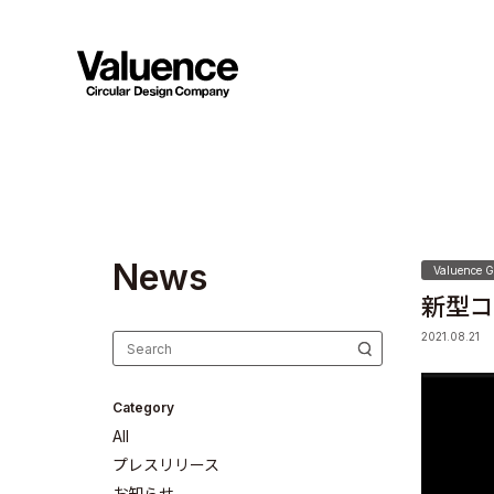
N
e
w
s
Valuence G
新型コ
2021.08.21
Category
All
プレスリリース
お知らせ