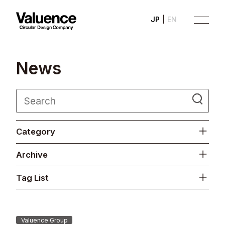
JP
EN
N
e
w
s
Company
Category
Philosophy
Archive
Business
Tag List
News
Investor Relations
Valuence Group