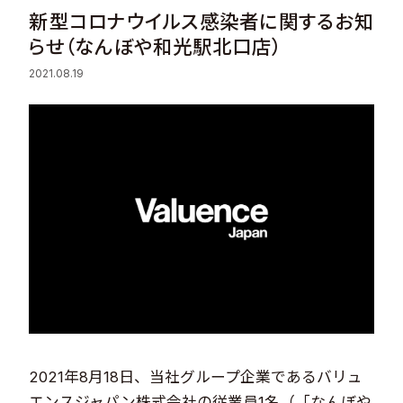
新型コロナウイルス感染者に関するお知
Sustainability
らせ（なんぼや和光駅北口店）
2021.08.19
Recruit
Contact
© Valuence Holdings Inc.
2021年8月18日、当社グループ企業であるバリュ
エンスジャパン株式会社の従業員1名（「なんぼや