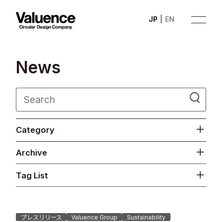
JP
EN
N
e
w
s
Company
Category
Philosophy
Archive
Business
Tag List
News
Investor Relations
プレスリリース
Valuence Group
Sustainability