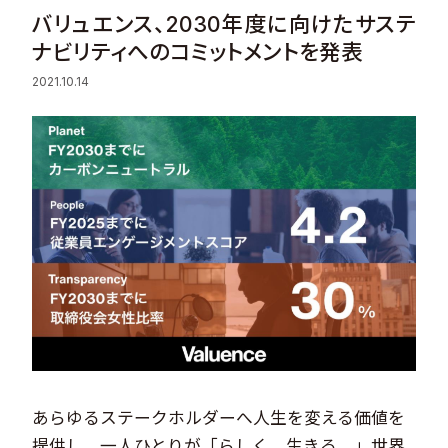
バリュエンス、2030年度に向けたサステ
Sustainability
ナビリティへのコミットメントを発表
2021.10.14
Recruit
Contact
© Valuence Holdings Inc.
あらゆるステークホルダーへ人生を変える価値を
提供し、一人ひとりが「らしく、生きる。」世界