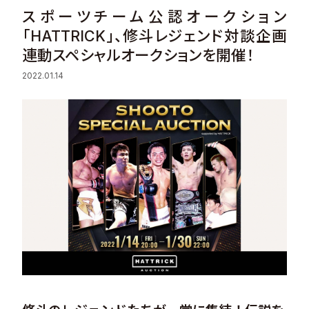
スポーツチーム公認オークション
Sustainability
「HATTRICK」、修斗レジェンド対談企画
連動スペシャルオークションを開催！
Recruit
2022.01.14
Contact
© Valuence Holdings Inc.