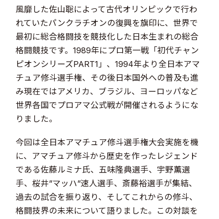
風靡した佐山聡によって古代オリンピックで行わ
れていたパンクラチオンの復興を旗印に、世界で
最初に総合格闘技を競技化した日本生まれの総合
格闘競技です。1989年にプロ第一戦「初代チャン
ピオンシリーズPART1」、1994年より全日本アマ
チュア修斗選手権、その後日本国外への普及も進
み現在ではアメリカ、ブラジル、ヨーロッパなど
世界各国でプロアマ公式戦が開催されるようにな
りました。
今回は全日本アマチュア修斗選手権大会実施を機
に、アマチュア修斗から歴史を作ったレジェンド
である佐藤ルミナ氏、五味隆典選手、宇野薫選
手、桜井”マッハ”速人選手、斎藤裕選手が集結、
過去の試合を振り返り、そしてこれからの修斗、
格闘技界の未来について語りました。この対談を