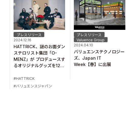
プレスリリース
プレスリリース
Valuence Group
2024.12.16
2024.04.10
HATTRICK、謎のお面ダン
バリュエンステクノロジー
ステロリスト集団「O-
ズ、Japan IT
MENZ」が プロデュースす
Week【春】に出展
るオリジナルグッズを12月
16日より販売開始！
HATTRICK
バリュエンスジャパン