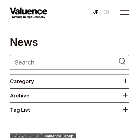
JP
EN
N
e
w
s
Company
Category
Philosophy
Archive
Business
Tag List
News
Investor Relations
プレスリリース
Valuence Group