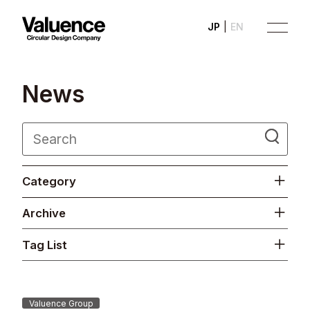
JP
EN
N
e
w
s
Company
Category
Philosophy
Archive
Business
Tag List
News
Investor Relations
Valuence Group