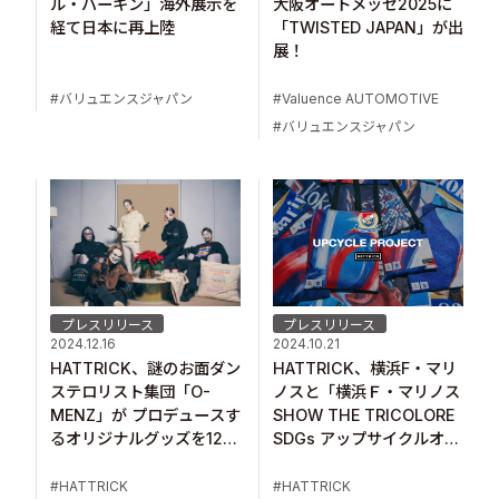
ル・バーキン」海外展示を
大阪オートメッセ2025に
経て日本に再上陸
「TWISTED JAPAN」が出
展！
バリュエンスジャパン
Valuence AUTOMOTIVE
バリュエンスジャパン
プレスリリース
プレスリリース
2024.10.21
2024.12.16
HATTRICK、横浜F・マリ
HATTRICK、謎のお面ダン
ノスと「横浜Ｆ・マリノス
ステロリスト集団「O-
SHOW THE TRICOLORE
MENZ」が プロデュースす
SDGs アップサイクルオー
るオリジナルグッズを12月
クション」を開催
16日より販売開始！
HATTRICK
HATTRICK