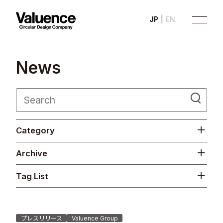
JP
EN
N
e
w
s
Company
Category
Philosophy
Archive
Business
Tag List
News
Investor Relations
プレスリリース
Valuence Group