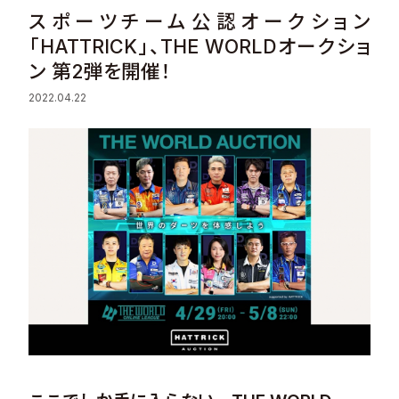
スポーツチーム公認オークション
Sustainability
「HATTRICK」、THE WORLDオークショ
ン 第2弾を開催！
Recruit
2022.04.22
Contact
© Valuence Holdings Inc.