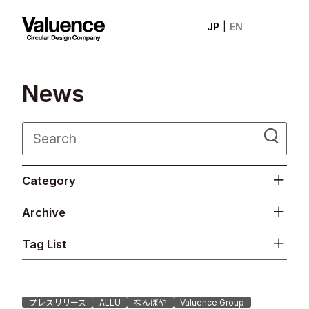
JP
EN
N
e
w
s
Company
Category
Philosophy
Archive
Business
Tag List
News
Investor Relations
プレスリリース
ALLU
なんぼや
Valuence Group