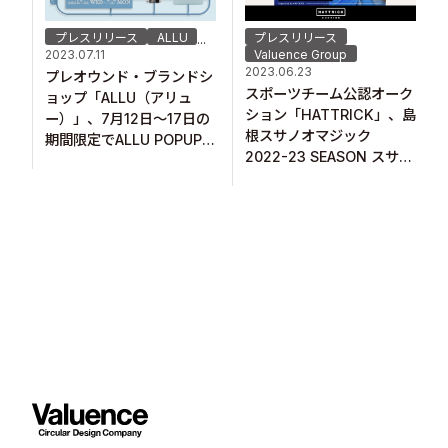
プレスリリース
ALLU
プレスリリース
...
2023.07.11
Valuence Group
2023.06.23
プレオウンド・ブランドシ
スポーツチーム公認オーク
ョップ「ALLU（アリュ
ション「HATTRICK」、島
ー）」、7月12日～17日の
根スサノオマジック
期間限定でALLU POPUP
2022-23 SEASON スサノ
STORE
オファミリー感謝オークシ
FUKUOKA「WHAT’S THE
ョン【第4弾】を 開催！
ALLU」が福岡PARCOに上
陸！