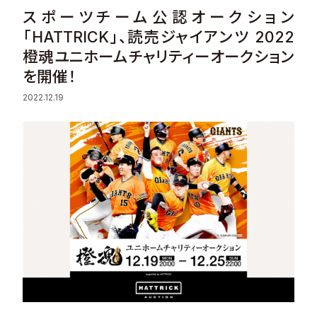
スポーツチーム公認オークション
Sustainability
「HATTRICK」、読売ジャイアンツ 2022
橙魂ユニホームチャリティーオークション
Recruit
を開催！
Contact
2022.12.19
© Valuence Holdings Inc.