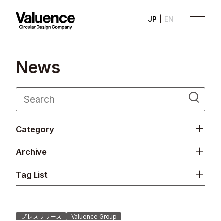
JP
EN
N
e
w
s
Company
Category
Philosophy
Archive
Business
Tag List
News
Investor Relations
プレスリリース
Valuence Group