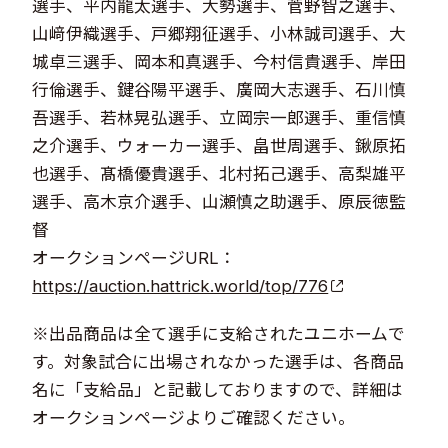
選手、平内龍太選手、大勢選手、菅野智之選手、
山﨑伊織選手、戸郷翔征選手、小林誠司選手、大
城卓三選手、岡本和真選手、今村信貴選手、岸田
行倫選手、鍵谷陽平選手、廣岡大志選手、石川慎
吾選手、若林晃弘選手、立岡宗一郎選手、重信慎
之介選手、ウォーカー選手、畠世周選手、鍬原拓
也選手、髙橋優貴選手、北村拓己選手、高梨雄平
選手、高木京介選手、山瀬慎之助選手、原辰徳監
督
オークションページURL：
https://auction.hattrick.world/top/776
※出品商品は全て選手に支給されたユニホームで
す。対象試合に出場されなかった選手は、各商品
名に「支給品」と記載しておりますので、詳細は
オークションページよりご確認ください。