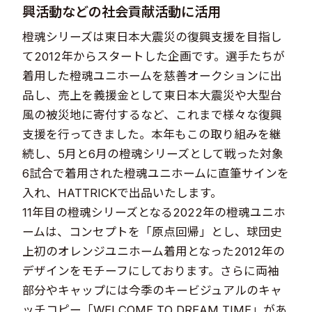
興活動などの社会貢献活動に活用
橙魂シリーズは東日本大震災の復興支援を目指し
て2012年からスタートした企画です。選手たちが
着用した橙魂ユニホームを慈善オークションに出
品し、売上を義援金として東日本大震災や大型台
風の被災地に寄付するなど、これまで様々な復興
支援を行ってきました。本年もこの取り組みを継
続し、5月と6月の橙魂シリーズとして戦った対象
6試合で着用された橙魂ユニホームに直筆サインを
入れ、HATTRICKで出品いたします。
11年目の橙魂シリーズとなる2022年の橙魂ユニホ
ームは、コンセプトを「原点回帰」とし、球団史
上初のオレンジユニホーム着用となった2012年の
デザインをモチーフにしております。さらに両袖
部分やキャップには今季のキービジュアルのキャ
ッチコピー「WELCOME TO DREAM TIME」があ