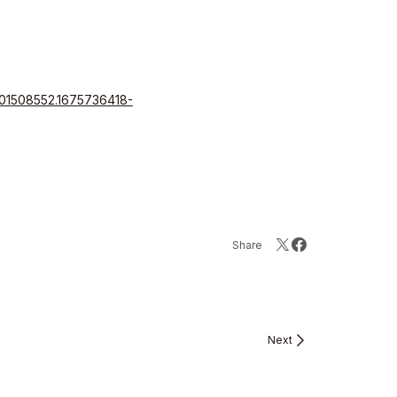
1701508552.1675736418-
Share
Next