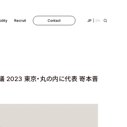
ility
Recruit
Contact
JP
EN
 2023 東京・丸の内に代表 嵜本晋