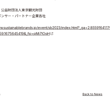
：公益財団法人東京観光財団
ポンサー・パートナー企業各社​
ity
ww.sustainablebrands.jp/event/sb2023/index.html?_ga=2.85591641.
59.1675645419&_fsi=pMi7IOqH
s
Back to News