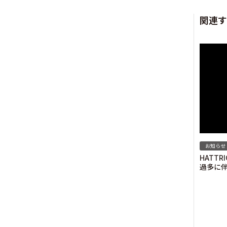
関連す
お知らせ
HATT
過多に
© Valuence Holding