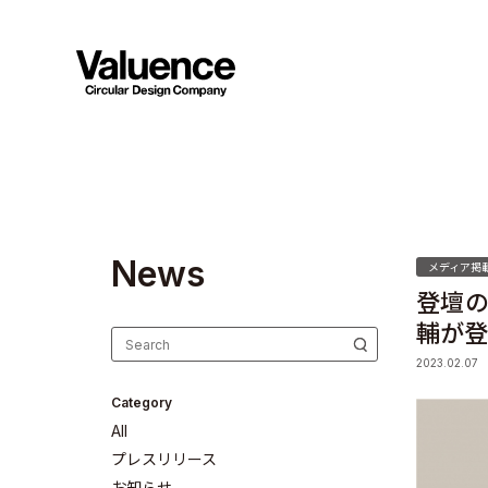
N
e
w
s
メディア掲
登壇の
輔が登
2023.02.07
Category
All
プレスリリース
お知らせ