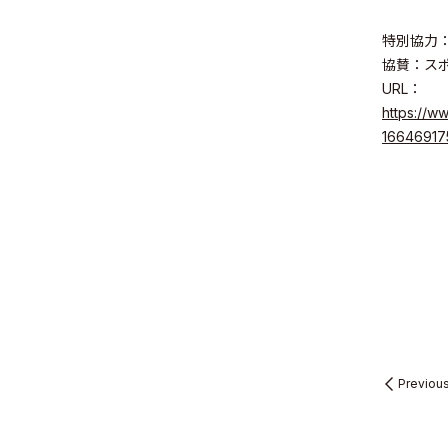
特別協力
協賛：ス
URL：
Sustainabil
https://w
16646917
Recruit
Previou
Contact