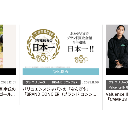
2023.12.01
プレスリリース
BRAND CONCIER
2023.11.09
プレスリリー
...
Valuence INF
原和幸氏の
バリュエンスジャパンの「なんぼや」
 ゴールド
「BRAND CONCIER（ブランド コンシェ
Valuence
ークショ
ル）」、ブランド品総合買取金額で3年連
「CAMPUS 
続日本一を獲得！
FUKUOK