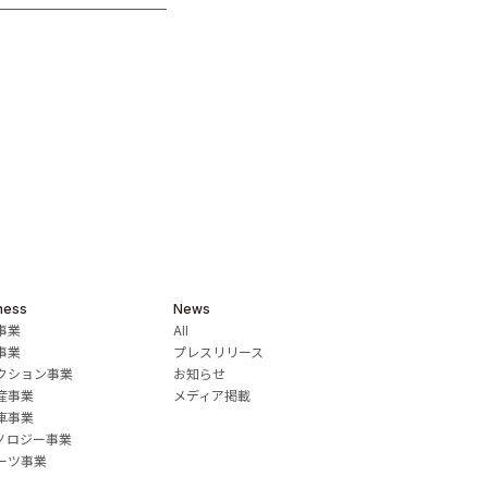
ness
News
事業
All
事業
プレスリリース
クション事業
お知らせ
産事業
メディア掲載
車事業
ノロジー事業
ーツ事業