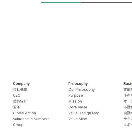
Company
Philosophy
Busi
会社概要
Our Philosophy
買取
CEO
Purpose
小売
役員紹介
Mission
オー
沿革
Core Value
不動
Global Action
Value Design Map
自動
Valuence in Numbers
Value Mind
テク
Group
スポ