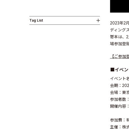
Tag List
2023年
Business
ディング
嵜本は、2
場参加登録
【ご参加
■イベン
News
イベント名
会期：20
会場：東京
参加者数：
開催内容
Investor R
参加費：有
主催：株式会社