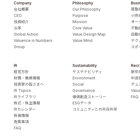
Company
Philosophy
Busi
会社概要
Our Philosophy
買取
CEO
Purpose
小売
役員紹介
Mission
オー
沿革
Core Value
不動
Global Action
Value Design Map
自動
Valuence in Numbers
Value Mind
テク
Group
スポ
IR
Sustainability
Recr
経営方針
サステナビリティ
新卒
財務・業績情報
Environment
中途
投資家の皆さまへ
Social
デュ
IR Topics
Governance
Valu
IRライブラリ
価値創造ストーリー
FAQ
株式・株主情報
ESGデータ
IRカレンダー
コミュニティとの共存共栄
株価情報
免責事項
FAQ