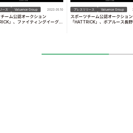
リース
Valuence Group
2023.05.10
プレスリリース
Valuence Group
ツチーム公認オークション
スポーツチーム公認オークション
TRICK」、ファイティングイーグル
「HATTRICK」、ボアルース
×名古屋グランパス コラボユニフ
2022-2023シーズン終了オー
オークションを開催！
開催中！