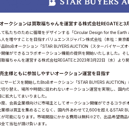
オークションは買取福ちゃんを運営する株式会社REGATEと3
私たちのために循環をデザインする「Circular Design for the E
る人を増やすことを目指すバリュエンスジャパン株式会社（本社：東京都
品BtoBオークション「STAR BUYERS AUCTION（スターバイ
開催ができるコラボオークション機能の提供を開始いたしました。そしてSTA
取福ちゃんを運営する株式会社REGATEと2023年3月22日（水）より
売主様ともに参加しやすいオークション運営を目指す
4月にサービスを開始したBtoBオークション「STAR BUYERS AUCT
に切り替え、場所や時間に捉われないオークション運営を実現し、国内
調に拡大してまいりました。
の度、会員企業様向けに市場主としてオークション開催ができるコラボ
業様は買主を集めることなく、国内外あわせて2,600を超えるSTAR BU
elations
とが可能になります。市場開設にかかる費用は無料※2で、出品希望商品
は全て当社が請け負います。