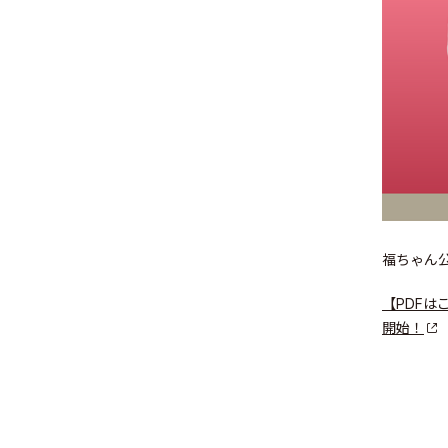
福ちゃん
【PDFは
開始！
© Valuence Holding