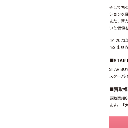
そして初
ションを
また、新た
Sustainabil
いと価値
※1 202
※2 出品
■STAR 
STAR B
Recruit
スターバ
■買取福
買取実績
ます。「
Contact