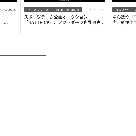
プレスリリース
Valuence Group
2021.10.27
なんぼや
2023.05.02
スポーツチーム公認オークション
なんぼや「FO
「HATTRICK」、ソフトダーツ世界最高峰
店」新規出
長野
トーナメントツアー“THE WORLD”との
クションを
THE WORLD ONLINE EXHIBITIONオー
クションを開催！