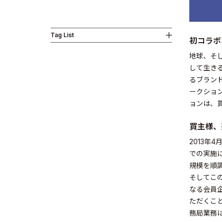
Tag List
初コラボ
Business
地球、そして
して生き
るブランド
ークション
ョンは、買
News
買主様、
2013年
での実施
規模を順
そしてこ
なる会員企
Investor R
ただくこ
務局業務