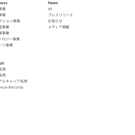
ness
News
事業
All
事業
プレスリリース
クション事業
お知らせ
産事業
メディア掲載
車事業
ノロジー事業
ーツ事業
uit
採用
採用
アルキャリア採用
ence Records