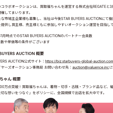
のコラボオークションは、買取福ちゃんを運営する株式会社REGATEと
開催してまいります。
な市場主企業様も募集し、当社は今後STAR BUYERS AUCTION
ity
を提供し買主様、売主様ともに参加しやすいオークション運営を目指し
3年1月時点でのSTAR BUYERS AUCTIONのパートナー会員数
点数や単価等の条件がございます
BUYERS AUCTION 概要
UYERS AUCTION公式サイト：
https://biz.starbuyers-global-auction.com
イヤーズオークション事務局 お問い合わせ先：
auction@valuence.inc
ちゃん 概要
800万点突破！買取福ちゃんは、着物・切手・古銭・ブランド品など、
大切な想いをつなぐ」をポリシーに、全国規模で出店を拡大中です。