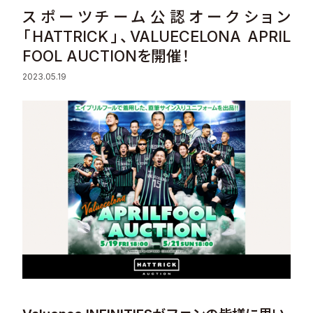
スポーツチーム公認オークション
Sustainability
「HATTRICK」、VALUECELONA APRIL
FOOL AUCTIONを開催！
Recruit
2023.05.19
Contact
© Valuence Holdings Inc.