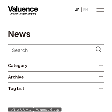
JP
EN
N
e
w
s
Company
Category
Philosophy
Archive
Business
Tag List
News
Investor Relations
プレスリリース
Valuence Group