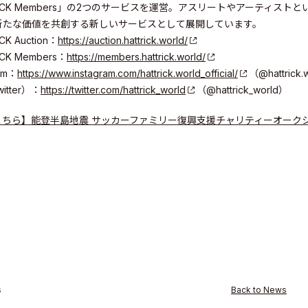
RICK Members」の2つのサービスを運営。アスリートやアーティ
新たな価値を共創する新しいサービスとして展開しています。
CK Auction：
https://auction.hattrick.world/
CK Members：
https://members.hattrick.world/
ram：
https://www.instagram.com/hattrick.world_official/
（@hattrick.w
itter）：
https://twitter.com/hattrick_world
（@hattrick_world）
こちら】能登半島地震 サッカーファミリー復興支援チャリティーオークショ
s
Back to News