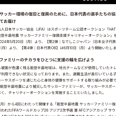
サッカー環境の復旧と復興のために、日本代表の選手たちの協
てお届け
人日本サッカー協会（JFA）はスポーツチーム公認オークション「HATTRIC
登半島地震 サッカーファミリー復興支援チャリティーオークション」を開催
024年5月20日（月）より、【第2弾｜なでしこジャパン（日本女子代表
（月）より、【第4弾｜日本代表OB】は6月10日（月）より開始いたし
ファミリーのチカラをひとつに支援の輪を広げよう
る被害が色濃く残る能登半島地域は、地元チームなどが使用していたト
が利用できない状況になっております。また、避難生活が長引いている
カーやスポーツを通じた心と身体の健康をサポートする取り組みが必要
は、能登半島地震により被災したサッカーファミリーが、サッカーやスポ
べく、チャリティーオークションを実施することといたしました。
elations
（月）から4回にわたって開催する「能登半島地震 サッカーファミリー復
われたFIFAワールドカップ26 アジア2次予選 兼 AFCアジアカップ サウジ