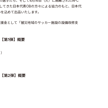
パンの選手たち、そして4月16日（火）に開幕されたAFC
残してきた日本代表OBの方々による協力のもと、日本代
いを込めて出品いたします。
支援金として「被災地域のサッカー施設の設備改修支
。
【第1弾】概要
り）
【第2弾】概要