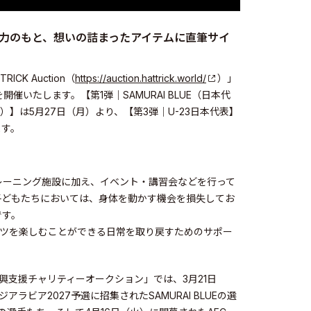
力のもと、想いの詰まったアイテムに直筆サイ
K Auction（
https://auction.hattrick.world/
）」
いたします。【第1弾｜SAMURAI BLUE（日本代
）】は5月27日（月）より、【第3弾｜U-23日本代表】
ます。
レーニング施設に加え、イベント・講習会などを行って
子どもたちにおいては、身体を動かす機会を損失してお
です。
ーツを楽しむことができる日常を取り戻すためのサポー
興支援チャリティーオークション」では、3月21日
アラビア2027予選に招集されたSAMURAI BLUEの選