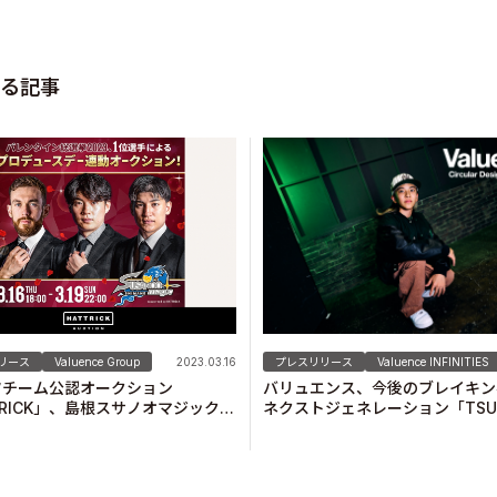
る記事
プレスリリース
Valuence INFINITIES
リース
Valuence Group
2023.03.16
バリュエンス、今後のブレイキン
ツチーム公認オークション
ネクストジェネレーション「TSUK
TRICK」、島根スサノオマジックプ
のスポンサー契約を締結！
ースデー連動オークションを開催！