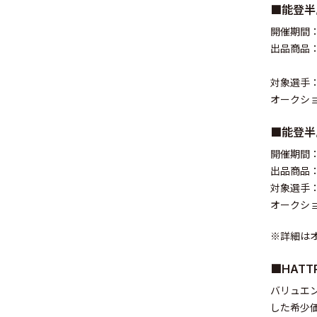
■能登半
開催期間：
出品商品
対象選手：
オークショ
■能登半
開催期間：2
出品商品
対象選手
オークショ
※詳細は
■HATT
バリュエ
© Valuence Holding
した希少価