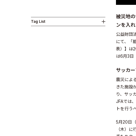
被災地の
Tag List
ンを入れ
Business
公益財団法
にて、「能
表）】は2
は6月3日
サッカー
News
震災によ
きた施設
り、サッ
JFAで
トを行う
Investor R
5月20日
（木）に行