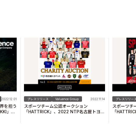
2022.12.01
プレスリリース
Valuence Group
2022.11.14
プレスリリー
界を担う
スポーツチーム公認オークション
スポーツチ
KI」と
「HATTRICK」、2022 NTP名古屋トヨペ
「HATTR
ット×地域スポーツクラブ チャリティーオ
B.LEAGU
ークションを開催！
ション記念