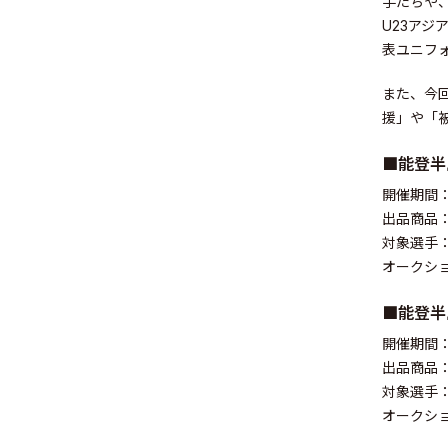
手たちや、
U23アジ
表ユニフ
また、今
Sustainabil
援」や「
■能登半
開催期間：2
出品商品
対象選手：S
Recruit
オークショ
■能登半
開催期間：2
出品商品
対象選手
Contact
オークショ