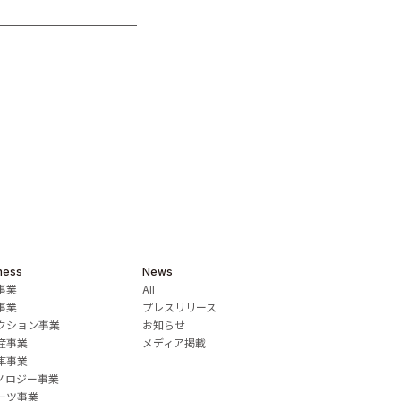
ness
News
事業
All
事業
プレスリリース
クション事業
お知らせ
産事業
メディア掲載
車事業
ノロジー事業
ーツ事業