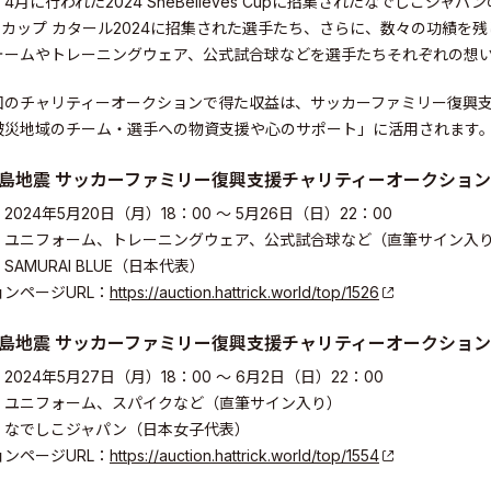
4月に行われた2024 SheBelieves Cupに招集されたなでしこジャ
アカップ カタール2024に招集された選手たち、さらに、数々の功績を
ォームやトレーニングウェア、公式試合球などを選手たちそれぞれの想
回のチャリティーオークションで得た収益は、サッカーファミリー復興
ity
被災地域のチーム・選手への物資支援や心のサポート」に活用されます
島地震 サッカーファミリー復興支援チャリティーオークション
024年5月20日（月）18：00 〜 5月26日（日）22：00
：ユニフォーム、トレーニングウェア、公式試合球など（直筆サイン入
AMURAI BLUE（日本代表）
ンページURL：
https://auction.hattrick.world/top/1526
島地震 サッカーファミリー復興支援チャリティーオークション
024年5月27日（月）18：00 〜 6月2日（日）22：00
：ユニフォーム、スパイクなど（直筆サイン入り）
：なでしこジャパン（日本女子代表）
ンページURL：
https://auction.hattrick.world/top/1554