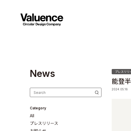
N
e
w
s
プレスリリ
能登半
2024.05.16
Category
All
プレスリリース
お知らせ