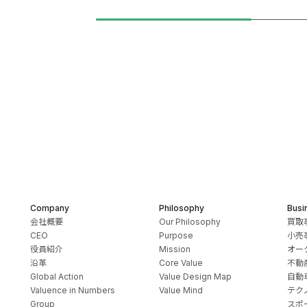
Company
Philosophy
Busi
会社概要
Our Philosophy
買取
CEO
Purpose
小売
役員紹介
Mission
オー
沿革
Core Value
不動
Global Action
Value Design Map
自動
Valuence in Numbers
Value Mind
テク
Group
スポ