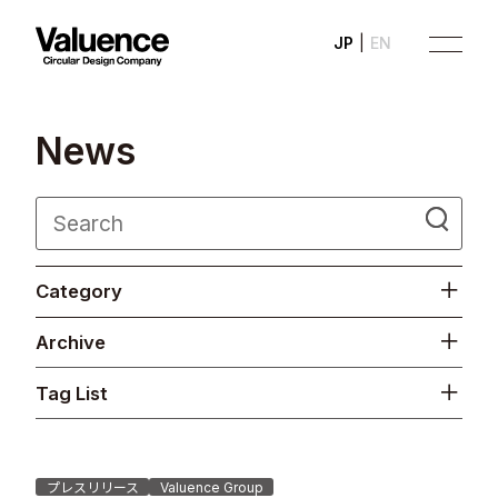
JP
EN
N
e
w
s
Company
Category
Philosophy
Archive
Business
Tag List
News
Investor Relations
プレスリリース
Valuence Group