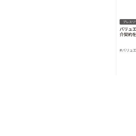
プレスリ
バリュ
介契約
バリュ
© Valuence Holding