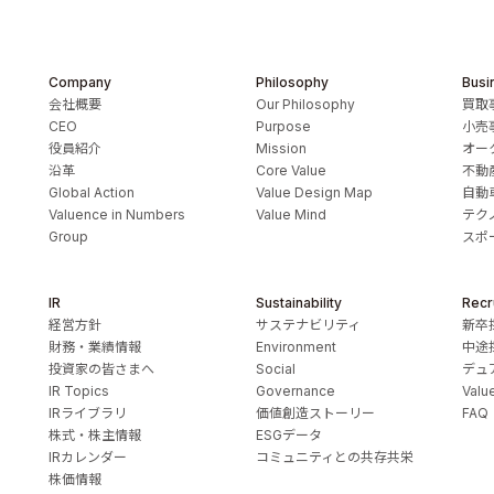
Company
Philosophy
Busi
会社概要
Our Philosophy
買取
CEO
Purpose
小売
役員紹介
Mission
オー
沿革
Core Value
不動
Global Action
Value Design Map
自動
Valuence in Numbers
Value Mind
テク
Group
スポ
IR
Sustainability
Recr
経営方針
サステナビリティ
新卒
財務・業績情報
Environment
中途
投資家の皆さまへ
Social
デュ
IR Topics
Governance
Valu
IRライブラリ
価値創造ストーリー
FAQ
株式・株主情報
ESGデータ
IRカレンダー
コミュニティとの共存共栄
株価情報