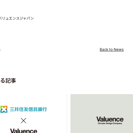
バリュエンスジャパン
ity
s
Back to News
る記事