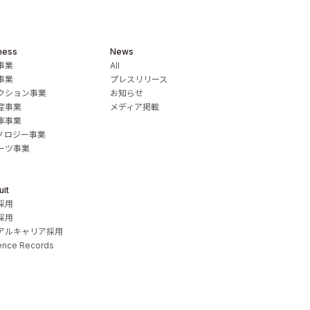
ness
News
事業
All
事業
プレスリリース
クション事業
お知らせ
産事業
メディア掲載
車事業
ノロジー事業
ーツ事業
uit
採用
採用
アルキャリア採用
ence Records