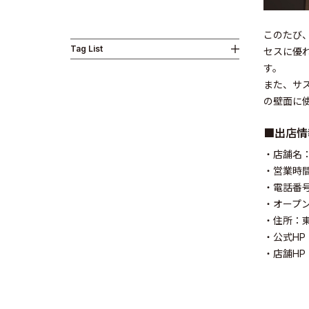
このたび
Tag List
セスに優
Business
す。
また、サ
の壁面に
■出店情
・店舗名
News
・営業時間
・電話番号：
・オープン
・住所：東
・公式HP
・店舗HP
Investor R