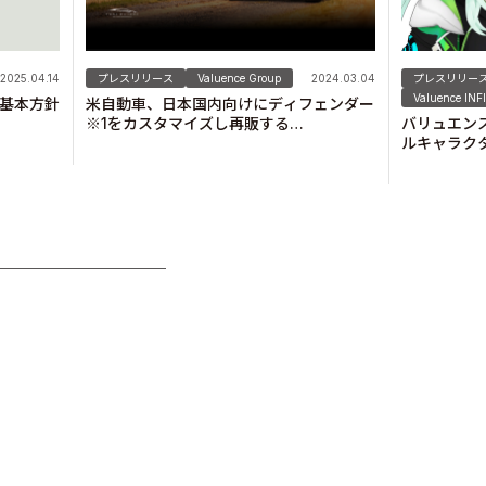
2025.04.14
プレスリリース
Valuence Group
2024.03.04
プレスリリー
Valuence INF
基本方針
米自動車、日本国内向けにディフェンダー
※1をカスタマイズし再販する
バリュエン
「TWISTED JAPAN」をローンチ！
ルキャラクタ
デビュー！