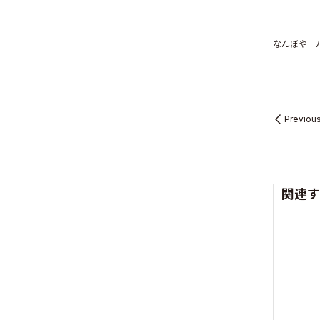
なんぼや
Sustainabil
Previou
Recruit
関連す
Contact