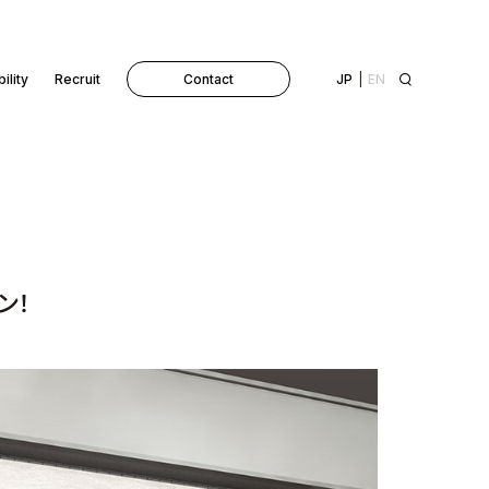
ility
Recruit
Contact
JP
EN
ン！