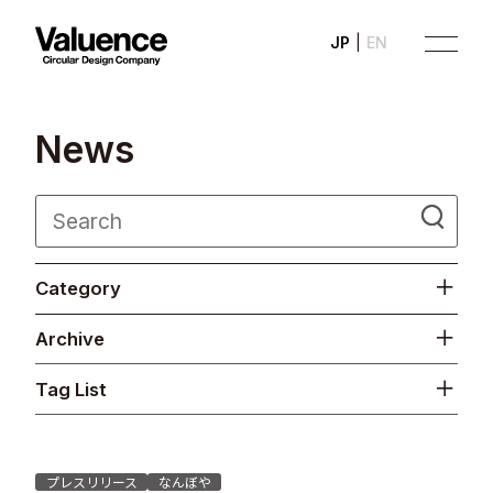
JP
EN
N
e
w
s
Company
Category
Philosophy
Archive
Business
Tag List
News
Investor Relations
プレスリリース
なんぼや