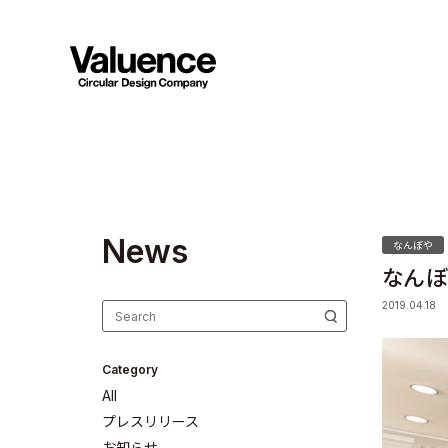
N
e
w
s
なんぼや
なんぼ
2019.04.18
Category
All
プレスリリース
お知らせ