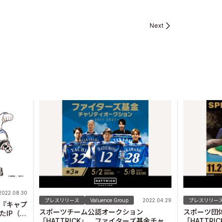
Next
2022.08.30
プレスリリース
Valuence Group
2022.04.29
プレスリリー
『キャプ
スポーツチーム公認オークション
スポーツ団
たIP（知
「HATTRICK」、ファイターズ基金チャリ
「HATTR