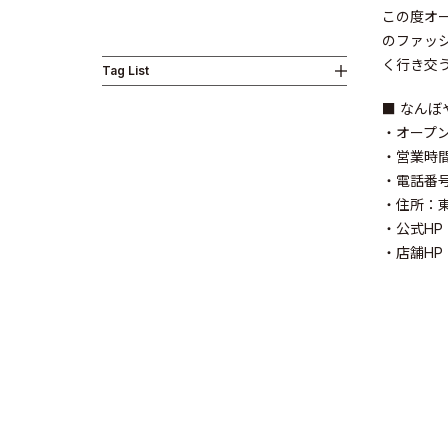
この度オ
のファッ
く行き交
Tag List
Business
■ なんぼ
・オープン日
・営業時間：
・電話番号：
・住所：東
・公式HP
News
・店舗HP
Investor R