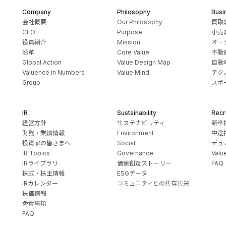
Company
Philosophy
Busi
会社概要
Our Philosophy
買取
CEO
Purpose
小売
役員紹介
Mission
オー
沿革
Core Value
不動
Global Action
Value Design Map
自動
Valuence in Numbers
Value Mind
テク
Group
スポ
IR
Sustainability
Recr
経営方針
サステナビリティ
新卒
財務・業績情報
Environment
中途
投資家の皆さまへ
Social
デュ
IR Topics
Governance
Valu
IRライブラリ
価値創造ストーリー
FAQ
株式・株主情報
ESGデータ
IRカレンダー
コミュニティとの共存共栄
株価情報
免責事項
FAQ