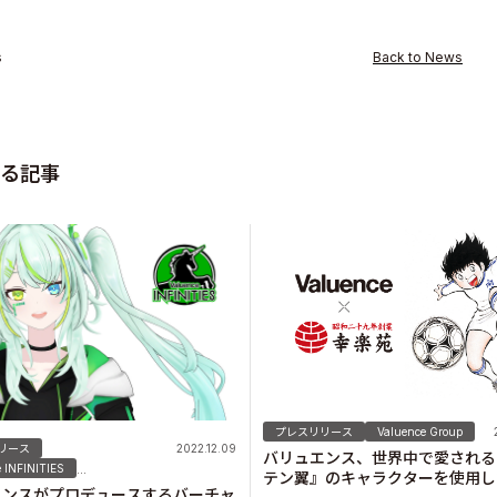
s
Back to News
ity
る記事
プレスリリース
Valuence Group
リース
2022.12.09
バリュエンス、世界中で愛される
 INFINITIES
...
テン翼』のキャラクターを使用し
エンスがプロデュースするバーチャ