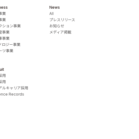
ness
News
事業
All
事業
プレスリリース
クション事業
お知らせ
産事業
メディア掲載
車事業
ノロジー事業
ーツ事業
uit
採用
採用
アルキャリア採用
ence Records