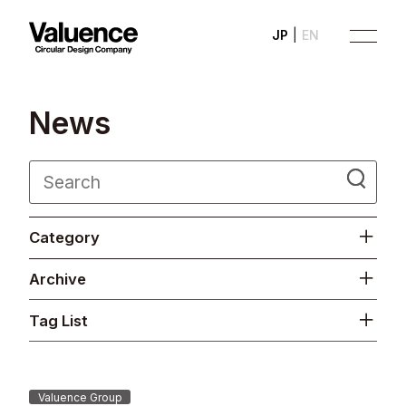
JP
EN
N
e
w
s
Company
Category
Philosophy
Archive
Business
Tag List
News
Investor Relations
Valuence Group